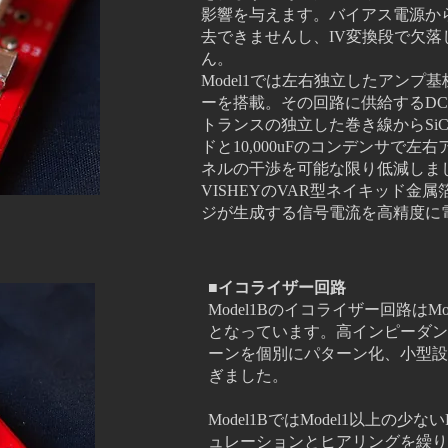
影響を与えます。バイアス電源か
去できませんし、IV変換段で欠
ん。
Model1では左右独立したアン
ーを搭載。その回路に供給するD
トランスの独立した巻き線からSi
ドと10,000uFのコンデンサで
ネルの干渉を可能な限り低減しま
VISHEYのVAR型ネイキッド金
ジが生成する信号電流を高精度に
■イコライザー回路
Model1Bのイコライザー回路はMo
となっています。高インピーダン
ーンを個別にパターン化、小型設
ぎました。
Model1BではModel1以上の少
ュレーションとヒアリングを繰