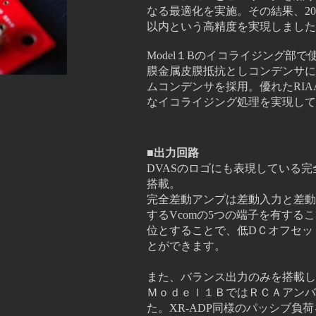
なる最適化を実施。
その結果、
2
以内という高精度を実現しました
Model１Bのイコライジング部で
膜金属皮膜抵抗としコンデンサには
ムコンデンサを採用。優れたRI
なイコライジング処理を実現して
■出力回路
DVASのロゴにも表現している
搭載。
完全差動アンプは差動入力と差動
するVcomの5つの端子を有するこ
位とすることで、低DＣオフセッ
とができます。
また、​バランス出力のみを搭載
Ｍｏｄｅｌ１ＢではＲＣＡアンバ
た。XR-ADP同様のパッシブ負