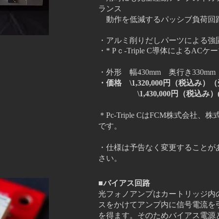
ランス
動作を低減するパッシブ負荷回路
・アルミ削りだしパーツによる強
・* Pｃ-Triple C導体によるACケ
・外形 幅430mm 奥行き330mm
・価格 \1,320,000円（税込み
\1,430,000円（税込み）(20
＊Pc-Triple CはFCM株式会
です。
・仕様は予告なく変更することが
さい。
■バイアス回路
光フォノアンプはカートリッジ内
スをかけてアンプ内に信号電流を
を得ます。そのためバイアス電源