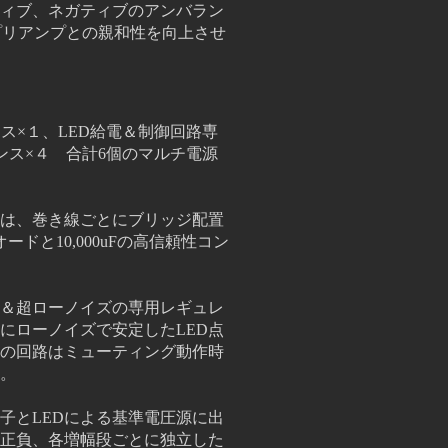
ィブ、ネガティブのアンバラン
プリアンプとの親和性を向上させ
ンス×１、LED給電＆制御回路専
ンス×４ 合計6個のマルチ電源
は、
巻き線ごとにブリッジ配置
ードと10,000uFの高信頼性コン
度＆超ローノイズの専用レギュレ
ローノイズで安定したLED点
の回路はミューティング動作時
。
子とLEDによる基準電圧源に出
正負、各増幅段ごとに独立した