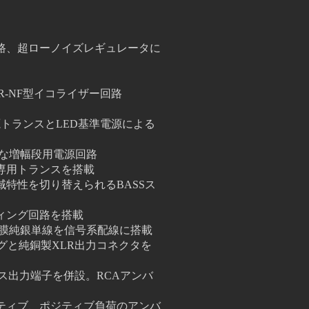
路、超ローノイズレギュレータに
CR-NF型イコライザー回路
トランスとLED基準電源による
な増幅段用電源回路
専用トランスを搭載
特性を切り替えられるBASSス
ィング回路を搭載
じPTFE被膜純銀単線を信号系配線に搭載
グと純銅製XLR出力コネクタを
ンス出力端子を併設。RCAアンバ
ティブ、ポジティブ負荷のアンバ