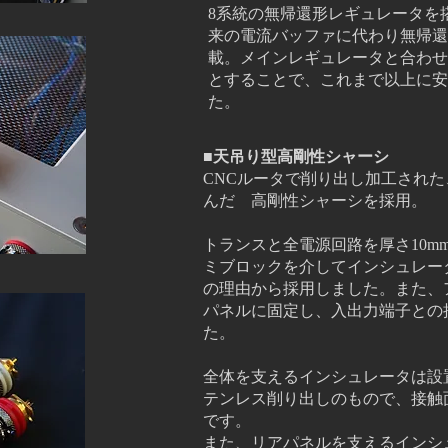
8
系統の
無
帰還形レギュレータを
来の電流バッファに代わり無帰還
載。メインレギュレータと合わせ
とすることで、これまで以上に安
た。
■天吊り型高剛性シャーシ
CNCルータで削り出し加工され
んだ
高
剛性シャーシを採用。
トランスと全電源回路を厚さ10m
ミブ
ロックを介してインシュレー
の理由から採用しました。また、
パネルに固定し、入出力端子との
た。
全体を支えるインシュレータは設
テンレス削り出しのもので、
接触
です。
また、リアパネルを支えるインシ