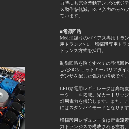
力時にも完全差動アンプのポジテ
ス動作を低減。RCA入力のみの
ています。
■電源回路
Model1譲りのバイアス専用トラ
用トランス×１、
増幅段
専用トラ
トランス方式を採用。
制御回路を除くすべての整流回路
した
SiCショットキーバリアダイオ
デンサを配した強力な構成です。
LED給電用レギュレータは高精
ータ
を搭載。光カートリッジに
灯用電力を供給します。また、こ
にはスタンバイモードとなります
増幅段用レギュレータは定電流素
力ト
ランジスで構成される左右、