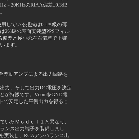
0Hz～20KHzのRIAA偏差±0.3dB
。
使用している抵抗は0.1％級の薄
2%級の表面実装型PPSフィル
AA偏差と極小の左右偏差で正確
います。
完全差動アンプによる出力
回路を
出力、そして出力DC電圧を決定
とが特徴です。VcomをGND電
トで安定した平衡出力を得るこ
していたＭｏｄｅｌ１と異なり、
ランス出力端子を装備しまし
荷を実装し、RCAアンバランス出