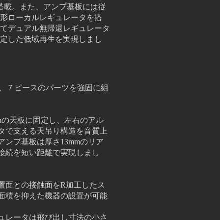
搭載。また、アンプ基板には従
形ローカルレギュレータを搭
てデュアル無帰還レギュレータ
定した低域再生を実現しまし
た、７ピースのパーツを強固に組
mの天板に固定し、左右のアル
タで支える天吊り構造を音質上
アンプ基板は厚さ13mmのリア
接続
を短い距離で実現しまし
置面との接触面をR加工したス
面積を抑えた機器の設置が可能
ュレータは飛び出し寸法の小さ