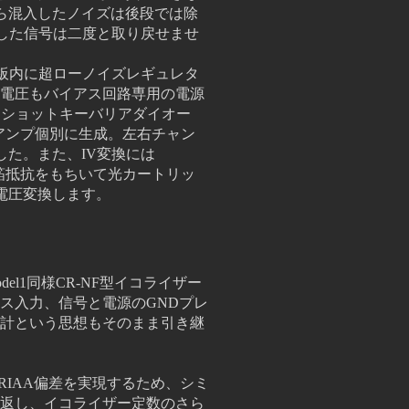
ら混入したノイズは後段では除
落した信号は二度と取り戻せませ
プ基板内に超ローノイズレギュレタ
C電圧もバイアス回路専用の電源
Cショットキーバリアダイオー
左右アンプ個別に生成。左右チャン
した。また、IV変換には
属箔抵抗をもちいて光カートリッ
電圧変換します。
del1同様CR-NF型イコライザー
ス入力、信号と電源のGNDプレ
計という思想もそのまま引き継
ないRIAA偏差を実現するため、
シミ
り返し、イコライザー定数
のさら