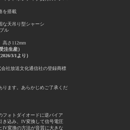
を搭載​
固な天吊り型シャーシ
ーブル
 高さ112mm
）（受注生産）
26/3/1より）
社、株式会社放送文化通信社の登録商標
あります。あらかじめご了承くだ
のフォトダイオードに逆バイア
引き込み、IV変換して信号電圧
とIV変換の方法が音質に大きな