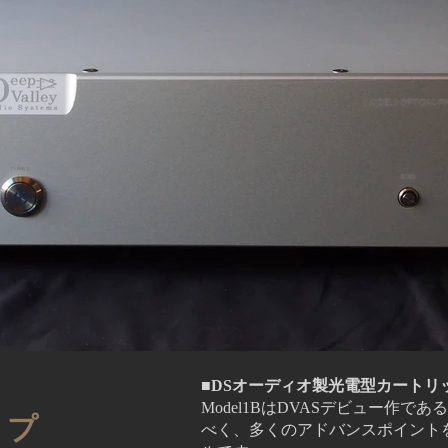
P1010585.JPG
■DSオーディオ製光電型カートリ
Model1BはDVASデビュー作であ
ンプ
べく、多くのアドバンスポイント