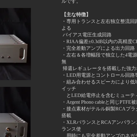
ルです。
【主な特徴】
・専用トランスと左右独立整流回
よる
バイアス電
圧生成回路
・RIAA偏差±0.3dB以内の高精度
・完全差動アンプによる出力回路
・左右＆各増幅段で独立した4電源
無
帰還レギュ
レータを搭載した強力
・LED用電源とコントロール回路
・組み合わせるスピーカにより低域
イッチ
とLED
給電停止を
含むミューテ
・Argent Phono cableと同
・接点素材がテルル銅製RCAプラ
搭載
・XLRバランスとRCAアンバラ
ランス使
用時にも完全差動アンプのネガ