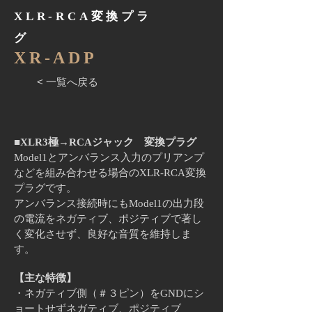
​XLR-RCA変換プラ
グ
​XR-ADP
< 一覧へ戻る
■XLR3極→RCAジャック 変換プラグ
Model1とアンバランス入力のプリアンプ
などを組み合わせる場合の
XLR-RCA変換
プラグです。
アンバランス接続時にもModel1の出力段
の電流をネガティブ、ポジティ
ブで著し
く変化させず、良好な音質を維持しま
す。
【主な特徴】
・ネガティブ側（＃３
ピン）をGNDにシ
ョートせず
ネガティブ、ポジティブ