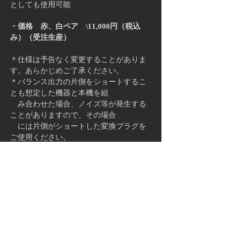
としても使用可能
・価格 赤、白ペア \11,000円（税込
み）（受注生産）
＊仕様は予告なく変更することがありま
す。あらかじめご了承ください。
＊バランス出力の片側をショートするこ
とも想定した機器と本機を組
み合わせた場合、ノイズ等が発生する
ことがありますので、その場合
には片側がショートした変換プラグを
ご使用ください。
連絡先:
​住所：埼玉県深谷市東方町4-15-20
TEL：
080-7420-6494
Email：
info@deepvalley-audio.com
© 2022 DVAS合同会社
Wix.com
を使って