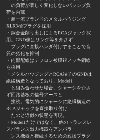
の負荷が著しく変化しない
パッシブ負
荷を内蔵
・超一流ブランドのメタルハウジング
XLR3極プラグを採用
・銅合金削り出しによるRCAジャック採
用。GND側はリング等を介さず
プラグに直接ハンダ付けすることで音
質の劣化を抑制
・内部配線はテフロン被膜銀メッキ銅線
を採用
・メタルハウジングとRCA端子のGNDは
絶縁構造となっており、
Model1
と組み合わせた場合、シャーシを介さ
ず回路基板の信号アース
と
接続。電気的にシャーシに絶縁構造の
RCAジャックを直接取り付け
たのと近似の状態を再現。
・Model1だけではなく、他のトランスレ
スバランス出力機器をアンバラ
ンス機器と接続するための変換プラグ