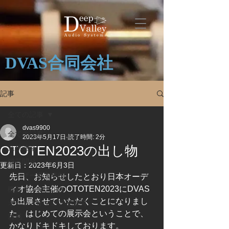
DVAS合同会社
記事
全ての記事
dvas9900
全ての記事
2023年5月17日
読了時間: 2分
OTOTEN2023の出し物
業務連絡
機器開発
更新日：
2023年6月3日
ユーザー導入事例
先日、お知らせしたとおり日本オーデ
ィオ協会主催のOTOTEN2023にDVAS
機器メンテナンス
も出展させていただくことになりまし
オーディオマニア宅訪問
た。はじめての展示会ということで、
雑感
かなりドキドキしております。