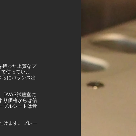
Oを持った上質なプ
して使っていま
さらにバランス出
。
。DVAS試聴室に
より価格からは信
ーブルシートは音
。
いただけます。プレー