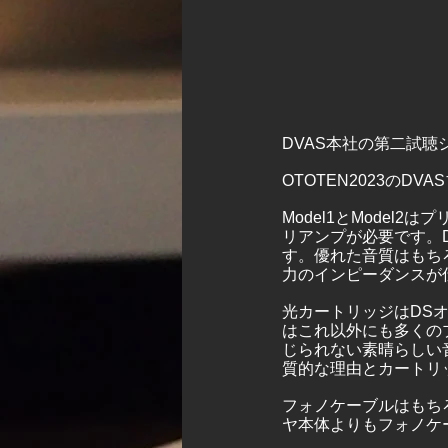
DVAS本社の第二試
OTOTEN2023の
Model1とMode
リアンプが必要です。
す。優れた音質はもち
力のインピーダンスが
光カートリッジはDSオ
はこれ以外にも多くの
じられない素晴らしい
質的な理由とカートリ
フォノケーブルはもちろん
ヤ本体よりもフォノケ