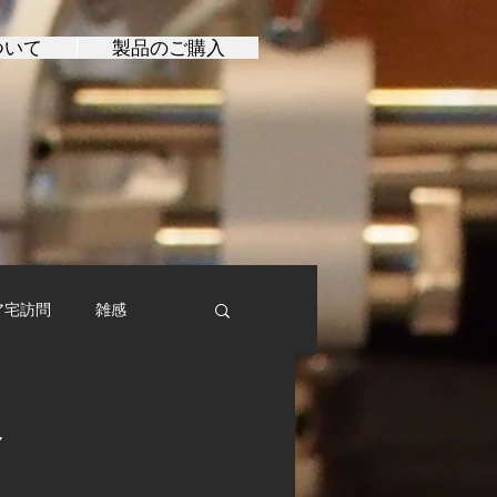
ついて
製品のご購入
ア宅訪問
雑感
介