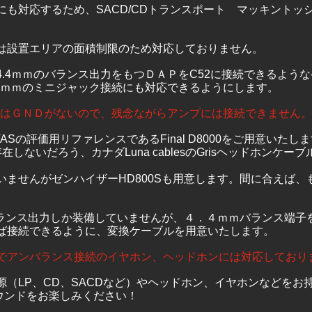
も対応するため、SACD/CDトランスポート　マッキントッシュ
は設置エリアの面積制限のため対応しておりません。
4.4ｍｍのバランス出力をもつＤＡＰをC52に接続できるよう
.5ｍｍのミニジャック接続にも対応できるようにします。
出力はＧＮＤがないので、残念ながらアンプには接続できません。
Sの評価用リファレンスであるFinal D8000をご用意いたしま
しないだろう、カナダLuna cablesのGrisヘッドホンケー
いませんがゼンハイザーHD800Sも用意します。間に合えば、
ピンバランス出力しか装備していませんが、４．４ｍｍバランス端
ば接続できるように、変換ケーブルを用意いたします。
でアンバランス接続のイヤホン、ヘッドホンには対応しており
源（LP、CD、SACDなど）やヘッドホン、イヤホンなどをお
サウンドをお楽しみください！