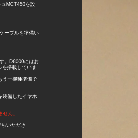
MCT450を設
なケーブルを準備い
す。D8000にはお
ブルを搭載していま
もう一機種準備で
子を装備したイヤホ
ません。
持ちいただき