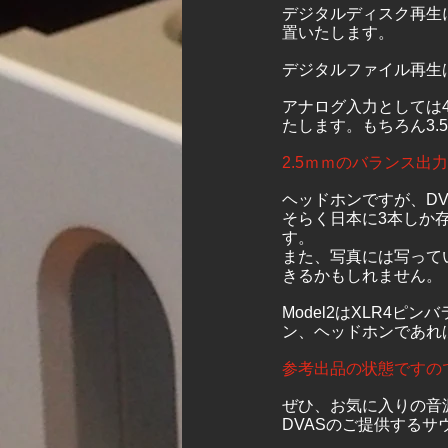
デジタルディスク再生に
置いたします。
デジタルファイル再生
アナログ入力としては
たします。もちろん3
2.5ｍｍのバランス
ヘッドホンですが、DVA
そらく日本に3本しか存在
す。
また、写真には写って
きるかもしれません。
Model2はXLR4
ン、ヘッドホンであれ
参考出品の状態ですの
ぜひ、お気に入りの音
DVASのご提供する