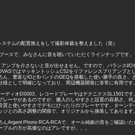
聴システムの配置換えをして撮影体裁を整えました（笑）
DVASブースで、みなさんに音を聴いていただくラインナップです。
l2はプリアンプを介さないと音が出せません。ですので、バランスI/
DVASではマッキントッシュC52をリファレンスプリアンプと
ろん、豊富なIOと8バンドのGEQを搭載した使い勝手の良さ、
仕様として明確になっており、周辺機器開発に非常に有用です
ーディオDS003、レコードプレーヤはテクニクスSL1501です
プレーヤがあるのですが、搬入のしやすさと設置の容易さ、何
音質と使いやすさでデモにぴったりのプレーヤです。ターンテ
ッジとの高さ調整の関係で、オリジナルから換装してあります
Argent Phono RCA-RCAで、オール純銀の音をご確認
ーブルの方が高価なのはアレですが。。。