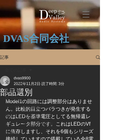
DVAS合同会社
記事
全ての記事
dvas9900
全ての記事
2022年11月2日
読了時間: 3分
部品選別
業務連絡
機器開発
Model1の回路には調整部分はありませ
ユーザー導入事例
ん。比較的目立つバラつきが発生する
機器メンテナンス
のはLEDを基準電圧としてる無帰還レ
ギュレータ部分です。これはLEDのVf
オーディオマニア宅訪問
に依存しますし、それを6個もシリーズ
雑感
接続していますので搭載している全8電