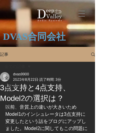
DVAS合同会社
記事
全ての記事
dvas9900
全ての記事
2023年8月22日
読了時間: 3分
3点支持と4点支持、
業務連絡
機器開発
Model2の選択は？
ユーザー導入事例
以前、音質上の違いが大きいため
機器メンテナンス
Model1のインシュレータは3点支持に
オーディオマニア宅訪問
変更したという話をブログにアップし
雑感
ました。Model2に関してもこの問題に