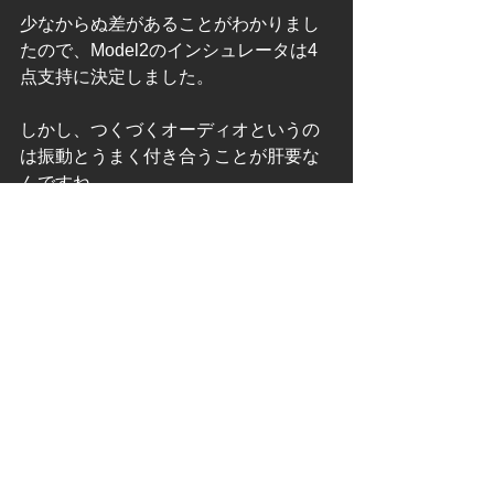
少なからぬ差があることがわかりまし
たので、Model2のインシュレータは4
点支持に決定しました。
しかし、つくづくオーディオというの
は振動とうまく付き合うことが肝要な
んですね。
機器開発
すべて表示
最新記事