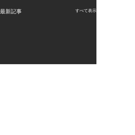
すべて表示
最新記事
連絡先:
​住所：埼玉県深谷市東方町4-15-20