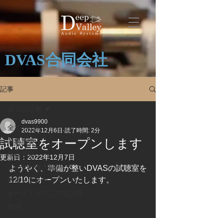
DVAS合同会社
記事
全ての記事
dvas9900
全ての記事
2022年12月6日
読了時間: 2分
試聴室をオープンします
業務連絡
機器開発
更新日：
2022年12月7日
ユーザー導入事例
ようやく、準備が整いDVASの試聴室を
12/10にオープンいたします。
機器メンテナンス
オーディオマニア宅訪問
雑感