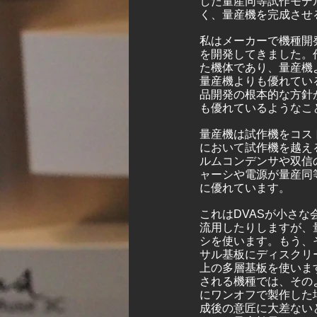
した量産同等試作モデ
く、量産機を完成させ
私はメーカーで機種開
を開発してきました。
た機体であり、量産機
量産機よりも優れてい
品開発の根本的な方針
も優れているようなこ
量産機は試作機をコス
において試作機を越える
ルムコンデンサや双信
ャーシや電源が量産同
に優れています。
これはDVASが小さ
流用したりしますが、
シを使います。もう、
サル基板にディスクリ
上の多層基板を使いま
される機種では、その
にワンオフで製作した
成後の意匠に大差ない