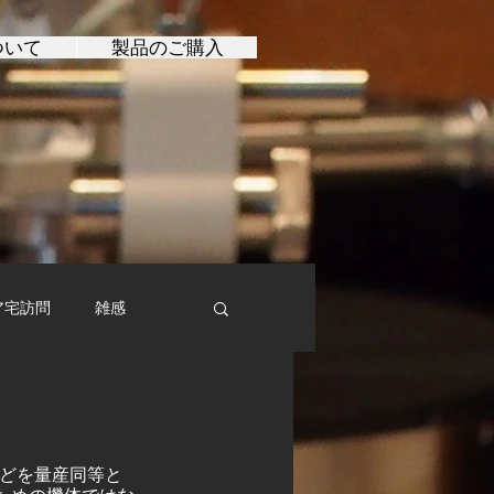
ついて
製品のご購入
ア宅訪問
雑感
などを量産同等と