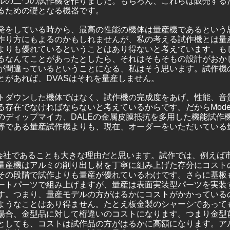
ルの二つの試作機を作りました。もちろん、これらは販売する
るための礎となる機器です。
発をしている時から、最高の性能の機体は量産機であるという
作り方にもよるのかもしれませんが、私の考える試作機とは量
よりも優れているということはあり得ないと考えています。も
るなんてことがあったとしたら、それはそもそもの設計がおか
が間違っているということになる、私はそう思います。試作機
とがあれば、DVASはそれを量産しません。
トダウンした機体ではなく、試作機の完成度をあげ、性能、音
存在でなければならないと考えているからです。だからModel
のディップマイカ、DALEの金属皮膜抵抗を多用した機能試作
等である量産試作機よりも、現在、オーダーをいただいている
な会社であることも大きな理由だと思います。試作では、例えば
量産機はアルミの削り出し材を丁寧に組み上げた存分にコスト
その段階で試作よりも量産が優れているわけです。さらに基板
ートパーツで組み上げますが、量産は表面実装型パーツを実装
す。つまり、量産モデルの方がはるかにコストがかかっている
ようなことはあり得ません。たとえ板金製のシャーシであって
場合、金型品に対して桁違いのコストになります。つまり金型
としても、コストは試作品の方がはるかに高額になります。ア