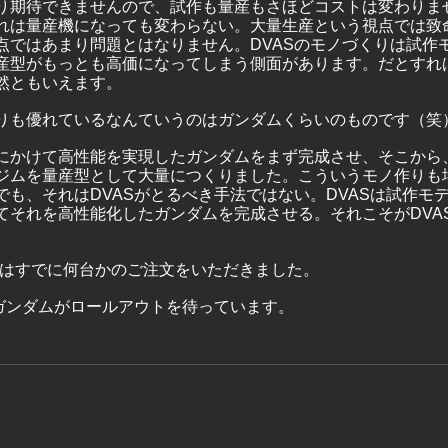
り期待できませんので、試作も量産もさほどコストは変わりま
れは量産機になっても変わらない。大量生産という視点では致
点ではあまり問題とはなりません。DVASのモノづくりは試作
産型がもっとも高価になってしまう側面があります。だとすれ
然ともいえます。
りも優れているなんていうのはガンダムくらいのものです（笑
にかけて高性能を実現したガンダムをまず完成させ、そこから
ジムを量産型として大量につくりました。こういうモノ作りも
でも、それはDVASがとるべき手法ではない。DVASは試作モ
てそれを高性能化したガンダムを完成させる。それこそがDVA
l1はすでに何台かのご注文をいただきました。
製ガンダムがロールアウトを待っています。