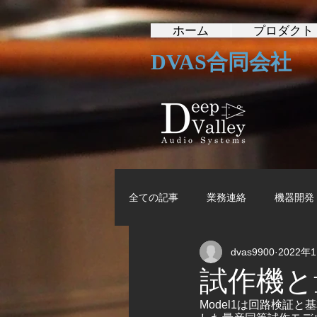
ホーム
プロダクト
DVAS合同会社
全ての記事
業務連絡
機器開発
dvas9900
2022年
試作機と
Model1は回路検