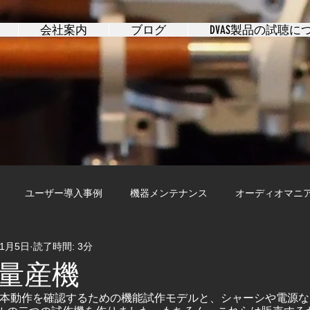
会社案内
ブログ
DVAS製品の試聴に
ユーザー導入事例
機器メンテナンス
オーディオマニ
11月5日
読了時間: 3分
量産機
証と基本動作を確認するための機能試作モデルと、シャーシや電源