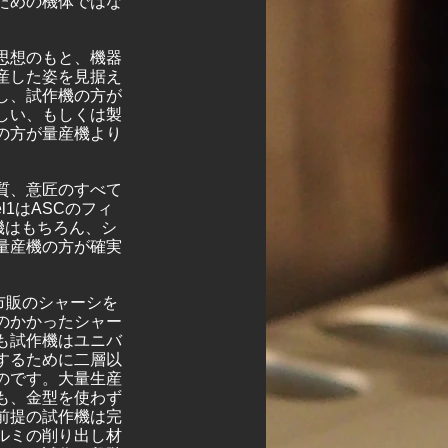
ための機体ではな
思想のもと、機器
産した姿を見据え
し、試作機の方が
しい、もしくは製
の方が量産機より
質、意匠のすべて
1はASCのフィ
機はもちろん、シ
量産機の方が確実
市販のシャーシを
のかかったシャー
も試作機はユニバ
するために二層以
のです。大量生産
も、金型を使わず
前提の試作機は完
ルミの削り出し材