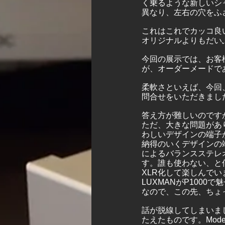
く乗るような新しいシ
異なり、左右の穴をふ
これはこれでカッコ良
オリジナルよりもだい
今回の展示では、お客
が、オーダーメードで
柔軟さといえば、今回
問合せをいただきまし
答え方が難しいのです
ただ、大きな問題があり
わしいデザインの端子
納得のいくデザインの端
によるバランスステレ
す。誰も使わない、と何
XLR化して楽しんで
LUXMANがP100
なので、この先、ちょ
話が脱線してしまいま
たえたものです。Mod