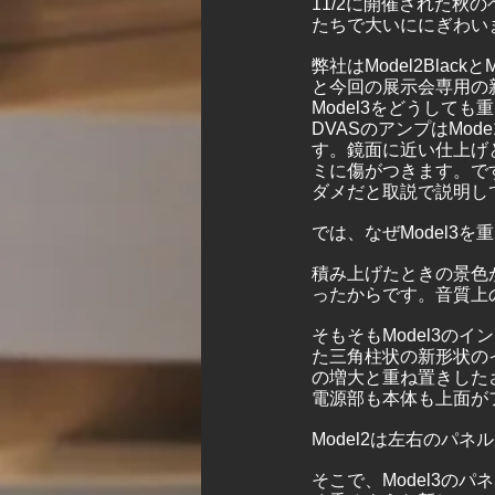
11/2に開催された秋
たちで大いににぎわい
弊社はModel2Blac
と今回の展示会専用の
Model3をどうして
DVASのアンプはMo
す。鏡面に近い仕上げ
ミに傷がつきます。で
ダメだと取説で説明し
では、なぜModel3
積み上げたときの景色
ったからです。音質上
そもそもModel3
た三角柱状の新形状の
の増大と重ね置きした
電源部も本体も上面が
Model2は左右のパ
そこで、Model3