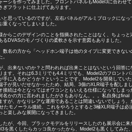
ャーシを作ってみました。フロントパネルもModel3に合わせ
さぎフラットに仕上げてあります。
いと思っているのですが、左右パネルがアルミブロックになっ
ぶ重くなってしまいました。
様からこのデザインのことを指摘されたことはなく、ちょっと
あるDVASのモノづくりの柔軟さを示す意図もありました。
、数名の方から「ヘッドホン端子は他のタイプに変更できない
た。
が、出来ないのか？と問われれば出来ことはないという回答に
ます。それは6.3ミリでも4.4ミリでも、Model2のフロント
が手に入るかどうか？ということです。Model2を開発してい
子が見いだせなかったため、結局、3個のXLR端子を配しまし
オ接続は今となってはオワコンともいえる仕様になってしまっ
名かの方に言われましたがさもありなん。。。私自身はfinal　D
いますが、かなりレアな運用であることは間違いないでしょう。
0で魅せたモノーラル接続、これをやろうとすると3極XLR端子は
っと楽しみな展開になってきました。
したが、今回、ブラックモデルをリリースしたのも展示会に来
el3を黒くしたらカッコ良かったから、Model2も黒くしてみ