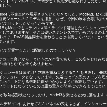
のヘッドフォン祭2024、天候が悪く客足が心配されましたが、
ました。
kとModel3不完全体を展示させていただきました。Model2Blac
新規シャーシの２モデルを用意。なぜ、今回の展示会専用なの
も重ねてセットしたかったからです。
de1BもModel2もステンレス製のラウンド処理したインシュレ
としてありますが、そこは硬いステンレスですからアルミの上
すので、DVAS製品同士を重ねることは推奨していない、とい
ています。
を重ねて配置することに配慮したのでしょうか？
がカッコ良いから、というのが本音であり、この姿をぜひみな
の理由とかでは全くありません。
のインシュレータは電源部と本体を重ね置きすることを考慮し、先
インシュレータとなっています。先端にはゴム系のチップを埋
さいに、下になる機器に傷がつかないように配慮しています。
フラットになっているのは重ね置きが簡単にできるようにとい
ネルが放熱器形状となっており、Model3を乗せると穴に落ちます
のパネルデザインにあわせて左右パネルの穴をふさぎ、インシュレ