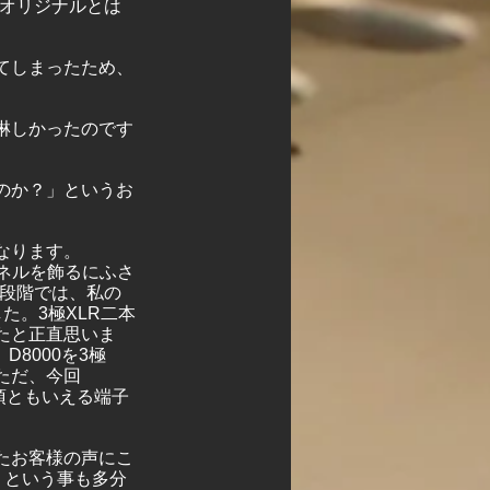
てオリジナルとは
てしまったため、
淋しかったのです
のか？」というお
なります。
パネルを飾るにふさ
た段階では、私の
た。3極XLR二本
たと正直思いま
8000を3極
ただ、今回
必須ともいえる端子
たお客様の声にこ
た、という事も多分