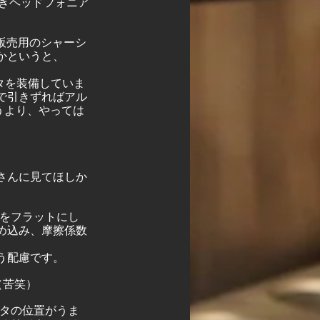
熱きヘッドフォニア
kは販売用のシャーシ
かというと、
ータを装備していま
で引きずればアル
うより、やっては
さんに見てほしか
端をフラットにし
め込み、摩擦係数
う配慮です。
（苦笑）
ータの位置がうま