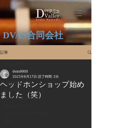
DVAS合同会社
記事
全ての記事
dvas9900
全ての記事
2023年6月17日
読了時間: 2分
ヘッドホンショップ始め
業務連絡
機器開発
ました（笑）
ユーザー導入事例
機器メンテナンス
オーディオマニア宅訪問
雑感