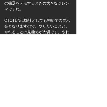
の機器をデモするときの大きなジレン
マですね。
OTOTENは弊社としても初めての展示
会となりますので、やりたいことと、
やれることの見極めが大切です。やれ
ることを最大化するよう日夜頭を悩ま
せています。
業務連絡
すべて表示
最新記事