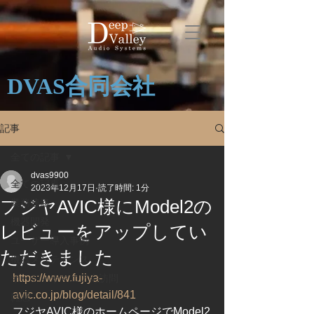
DVAS合同会社
記事
全ての記事
dvas9900
全ての記事
2023年12月17日
読了時間: 1分
フジヤAVIC様にModel2の
業務連絡
機器開発
レビューをアップしてい
ユーザー導入事例
ただきました
機器メンテナンス
https://www.fujiya-
オーディオマニア宅訪問
avic.co.jp/blog/detail/841
雑感
フジヤAVIC様のホームページでModel2