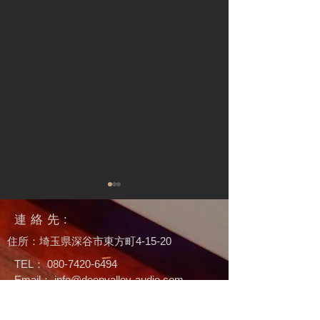
連絡先:
​住所：埼玉県深谷市東方町4-15-20
TEL：
080-7420-6494
Email：
info@deepvalley-audio.com
DVAS Model3 発表しまし
Model2Bを発
© 2022 DVAS合同会社
Wix.com
を使って
た
す
作成されました