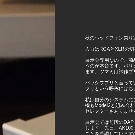
秋のヘッドフォン祭り
入力はRCAとXLRの
展示会専用なので、商
うのが本音です。ボリ
ます。ツマミは試作プ
パッシブプリと言って
プリという呼称にはち
私は自分のシステムに
機もModel2と組
セレクターもありませ
展示会では前段のDAP
します。先日、AK1
ことを確認していますの