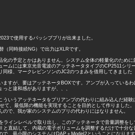
2023で使用するパッシブプリが出来ました。
切替（同時接続NG）で出力はXLRです。
品化の予定とかはありません。システム全体の軽量化のために
ュームには東京光音電波のアッテネータタイプのCP2511シリ
リ同様、マークレビンソンのJC2のつまみを借用してきました
いますが、要はアッテネータBOXです。アンプが入っているわ
ょっと違和感がありますが、、、
こういうアッテネータをプリアンプの代わりに組み込んだ経験
み合わせて、最低限の機能を実現することを目的として作りました
んので、我が家のシステムのプリの代わりにはなりません。
をラインレベルで取り出し、このアッテネータで音量調整をしてM
00Ⅱと直結して、内蔵の電子ボリュームを調整するだけで十分
で、最小限のシステムはDAP＋Model2ということになりま