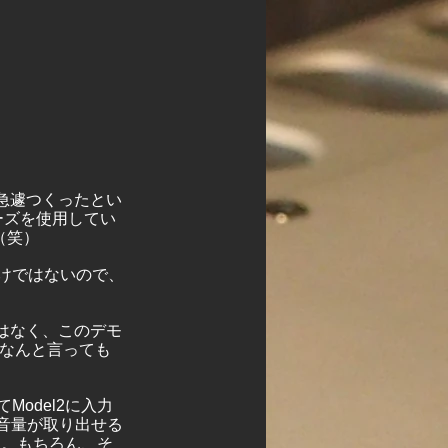
急遽つくったとい
ーズを使用してい
（笑）
けではないので、
はなく、このデモ
。なんと言っても
odel2に入力
な音量が取り出せる
す。もちろん、そ