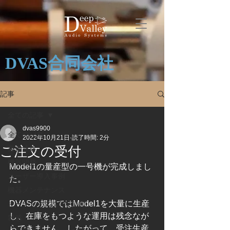
DVAS合同会社
記事
全ての記事
dvas9900
全ての記事
2022年10月21日
読了時間: 2分
ご注文の受付
業務連絡
機器開発
Model1の量産型の一号機が完成しまし
ユーザー導入事例
た。
機器メンテナンス
DVASの規模ではModel1を大量に生産
オーディオマニア宅訪問
し、在庫をもつような運用は残念なが
雑感
らできません。したがって、受注生産